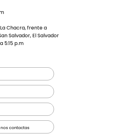
om
 La Chacra, frente a
San Salvador, El Salvador
a 5:15 p.m